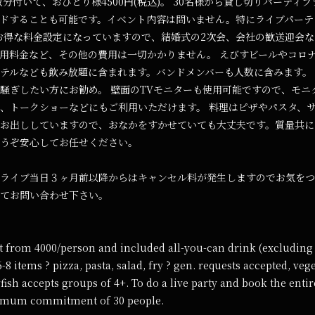
数分付いて、おひとり様4500円(税込)。 30名様から貸し切りパーティ
ドすることも可能です。イベント内容は問いません。特にライブパーテ
お得な料金設定になっていますので、結婚式の2次会、会社の歓送迎会
用料金など、その他の費用は一切かかりません。 えびすビールやコロ
テルなども飲み放題に含まれます。バンドメンバーも人数に含みます。
騒ぎしたい方にお勧め。 壁面のTVモニターも使用可能ですので、モニ
、トークショーなどにもご利用いただけます。 料理はピザやパスタ、
お出ししていますので、おなかをすかせていても大丈夫です。質量共に
うぞ安心してお任せください。
ライブ当日３ヶ月前以降からはキャンセル料が発生しますのでお気をつ
てお問い合わせ下さい。
rt from 4000/person and included all-you-can drink (excluding
6-8 items ? pizza, pasta, salad, fry ? gen. requests accepted, veg
wfish accepts groups of 4+. To do a live party and book the enti
nimum commitment of 30 people.