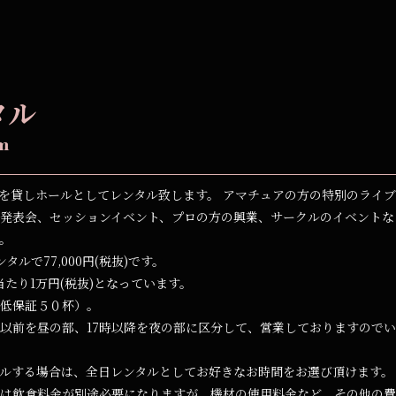
タル
m
を貸しホールとしてレンタル致します。 アマチュアの方の特別のライ
発表会、セッションイベント、プロの方の興業、サークルのイベントなど
。
タルで77,000円(税抜)です。
当たり1万円(税抜)となっています。
低保証５０杯）。
時以前を昼の部、17時以降を夜の部に区分して、営業しておりますので
タルする場合は、全日レンタルとしてお好きなお時間をお選び頂けます。
は飲食料金が別途必要になりますが、機材の使用料金など、その他の費