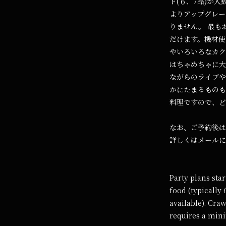
ド(６、7品)が人
よりアップグレー
りません。 最も
だけます。機材使
やいろいろなカク
はちゃめちゃに大
ながらのライブや
かにたまるものも
料理ですので、ど
なお、ご予約後は
詳しくはメールに
Party plans sta
food (typically 
available). Cra
requires a mi