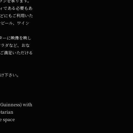
プランを承ります。
ィである必要もあ
などにもご利用いた
ナビール、ワイン
ターに映像を映し
サラダなど、おな
ご満足いただける
け下さい。
 Guinness) with
etarian
re space