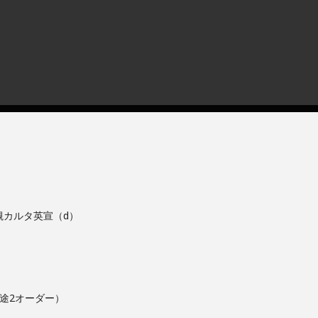
槻カルタ英宣（d）
（別途2オーダー）