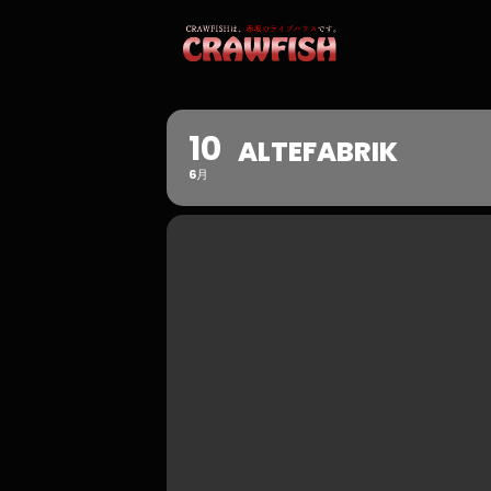
10
ALTEFABRIK
6月